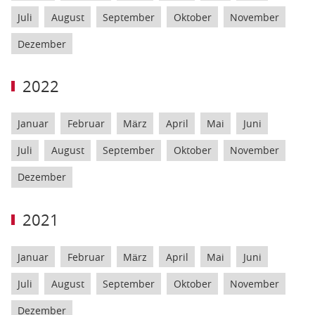
Juli
August
September
Oktober
November
Dezember
2022
Januar
Februar
März
April
Mai
Juni
Juli
August
September
Oktober
November
Dezember
2021
Januar
Februar
März
April
Mai
Juni
Juli
August
September
Oktober
November
Dezember