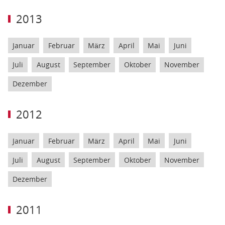
2013
Januar
Februar
März
April
Mai
Juni
Juli
August
September
Oktober
November
Dezember
2012
Januar
Februar
März
April
Mai
Juni
Juli
August
September
Oktober
November
Dezember
2011