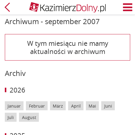
Zurück
M
Archiwum - september 2007
W tym miesiącu nie mamy
aktualności w archiwum
Archiv
2026
Januar
Februar
März
April
Mai
Juni
Juli
August