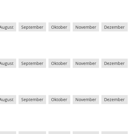
August
September
Oktober
November
Dezember
August
September
Oktober
November
Dezember
August
September
Oktober
November
Dezember