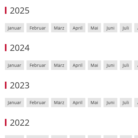
2025
Januar
Februar
März
April
Mai
Juni
Juli
2024
Januar
Februar
März
April
Mai
Juni
Juli
2023
Januar
Februar
März
April
Mai
Juni
Juli
2022