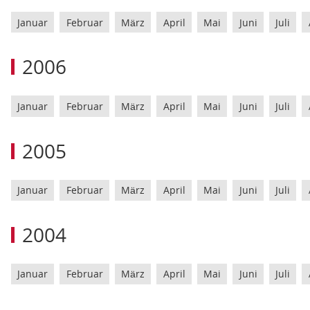
Januar
Februar
März
April
Mai
Juni
Juli
2006
Januar
Februar
März
April
Mai
Juni
Juli
2005
Januar
Februar
März
April
Mai
Juni
Juli
2004
Januar
Februar
März
April
Mai
Juni
Juli