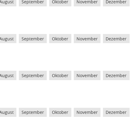
August
September
Oktober
November
Dezember
August
September
Oktober
November
Dezember
August
September
Oktober
November
Dezember
August
September
Oktober
November
Dezember