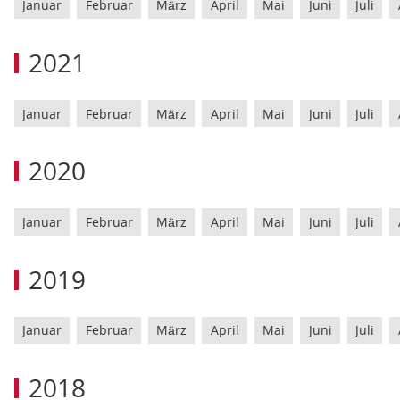
Januar
Februar
März
April
Mai
Juni
Juli
2021
Januar
Februar
März
April
Mai
Juni
Juli
2020
Januar
Februar
März
April
Mai
Juni
Juli
2019
Januar
Februar
März
April
Mai
Juni
Juli
2018