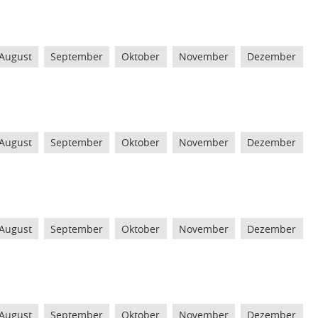
August
September
Oktober
November
Dezember
August
September
Oktober
November
Dezember
August
September
Oktober
November
Dezember
August
September
Oktober
November
Dezember