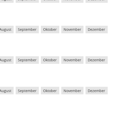
August
September
Oktober
November
Dezember
August
September
Oktober
November
Dezember
August
September
Oktober
November
Dezember