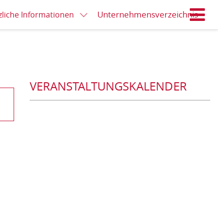
Unternehmensverzeichnis
zliche Informationen
M
VERANSTALTUNGSKALENDER