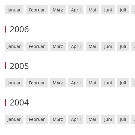
Januar
Februar
März
April
Mai
Juni
Juli
2006
Januar
Februar
März
April
Mai
Juni
Juli
2005
Januar
Februar
März
April
Mai
Juni
Juli
2004
Januar
Februar
März
April
Mai
Juni
Juli