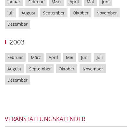
Januar
Februar
März
April
Mai
Juni
Juli
August
September
Oktober
November
Dezember
2003
Februar
März
April
Mai
Juni
Juli
August
September
Oktober
November
Dezember
VERANSTALTUNGSKALENDER