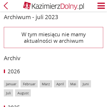
Zurück
M
Archiwum - juli 2023
W tym miesiącu nie mamy
aktualności w archiwum
Archiv
2026
Januar
Februar
März
April
Mai
Juni
Juli
August