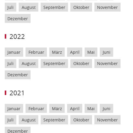
Juli
August
September
Oktober
November
Dezember
2022
Januar
Februar
März
April
Mai
Juni
Juli
August
September
Oktober
November
Dezember
2021
Januar
Februar
März
April
Mai
Juni
Juli
August
September
Oktober
November
Dezember