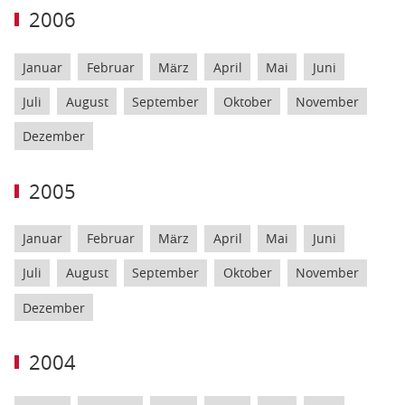
2006
Januar
Februar
März
April
Mai
Juni
Juli
August
September
Oktober
November
Dezember
2005
Januar
Februar
März
April
Mai
Juni
Juli
August
September
Oktober
November
Dezember
2004