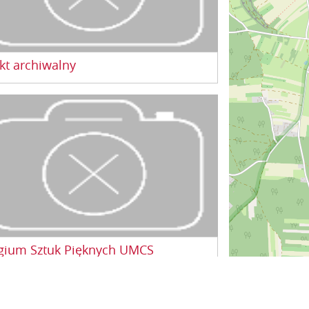
kt archiwalny
gium Sztuk Pięknych UMCS
Reglement der Diskussion
über das Portal
Post
Copyright 2003-2026 by NOCOWANIE.PL Sp. z o.o.