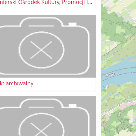
Kazimierski Ośrodek Kultury, Promocji i Turystyki
kt archiwalny