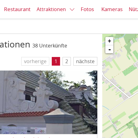
Restaurant
Fotos
Kameras
Attraktionen
Nüt
+
mationen
38 Unterkünfte
-
vorherige
1
2
nächste