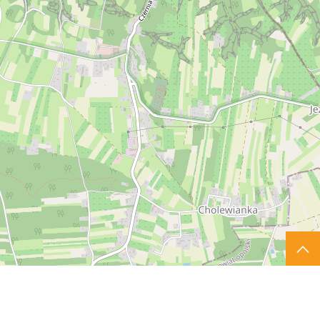
Werbung
Kontakt
Reglement der Kunden
Leaflet
| ©
OpenStreetMap
contributors