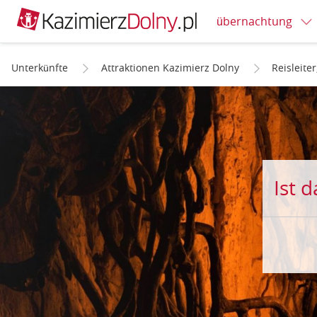
übernachtung
Unterkünfte
Attraktionen Kazimierz Dolny
Reisleite
Ist 