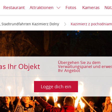
Restaurant
Fotos
Kameras
Attraktionen
Nüt
r, Stadtrundfahrten Kazimierz Dolny
Kazimierz z pochodniam
Übergehen Sie zu dem
das Ihr Objekt
Verwaltungspanel und erwei
Ihr Angebot
Logge dich ein