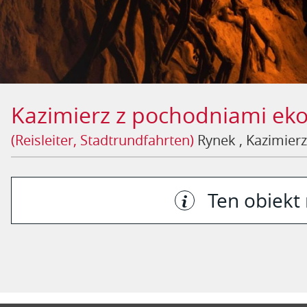
Kazimierz z pochodniami ek
(Reisleiter, Stadtrundfahrten)
Rynek
, Kazimier
Ten obiekt 