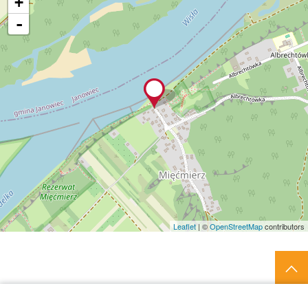
+
-
Leaflet
| ©
OpenStreetMap
contributors