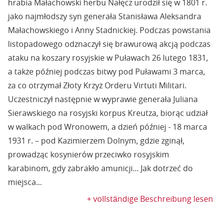
hrabia Małachowski herbu Nałęcz urodził się w 1801 r.
jako najmłodszy syn generała Stanisława Aleksandra
Małachowskiego i Anny Stadnickiej. Podczas powstania
listopadowego odznaczył się brawurową akcją podczas
ataku na koszary rosyjskie w Puławach 26 lutego 1831,
a także później podczas bitwy pod Puławami 3 marca,
za co otrzymał Złoty Krzyż Orderu Virtuti Militari.
Uczestniczył następnie w wyprawie generała Juliana
Sierawskiego na rosyjski korpus Kreutza, biorąc udział
w walkach pod Wronowem, a dzień później - 18 marca
1931 r. – pod Kazimierzem Dolnym, gdzie zginął,
prowadząc kosynierów przeciwko rosyjskim
karabinom, gdy zabrakło amunicji... Jak dotrzeć do
miejsca...
+ vollständige Beschreibung lesen