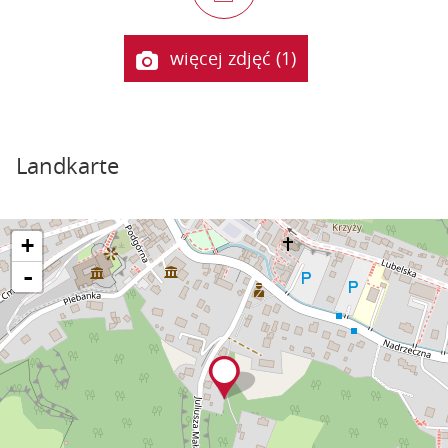
więcej zdjęć (1)
Landkarte
+
-