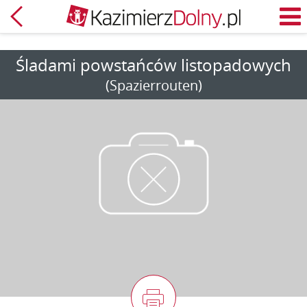
Zurück
M
Śladami powstańców listopadowych
(Spazierrouten)